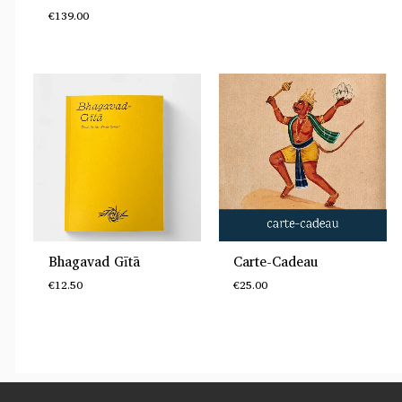
€
139.00
Bhagavad Gītā
Carte-Cadeau
€
12.50
€
25.00