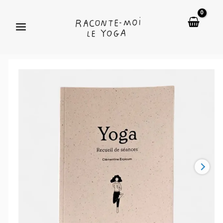
Aller
-
au
Recueil
contenu
de
séances
quantité
de
Yoga
-
Recueil
de
séances