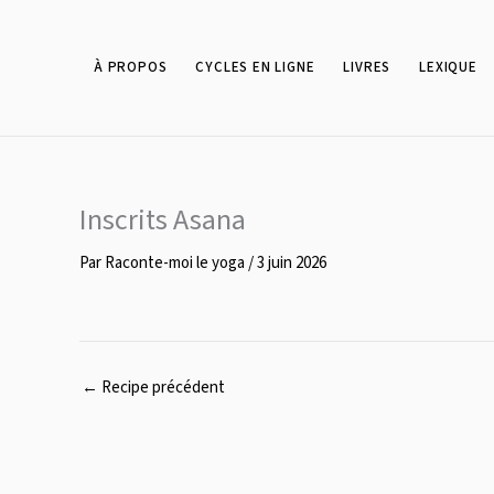
Aller
au
contenu
À PROPOS
CYCLES EN LIGNE
LIVRES
LEXIQUE
Inscrits Asana
Par
Raconte-moi le yoga
/
3 juin 2026
←
Recipe précédent