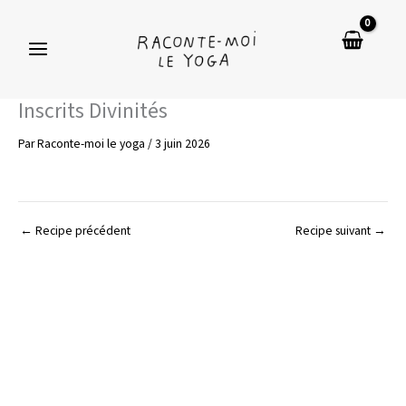
Aller
au
contenu
Inscrits Divinités
Par
Raconte-moi le yoga
/
3 juin 2026
←
Recipe précédent
Recipe suivant
→