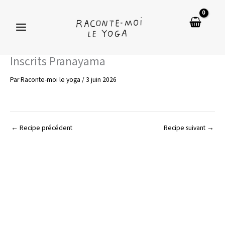
Aller
au
contenu
Inscrits Pranayama
Par
Raconte-moi le yoga
/
3 juin 2026
←
Recipe précédent
Recipe suivant
→